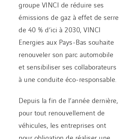
groupe VINCI de réduire ses
Sotécnica
SparkEx® Funkenlöschanlagen
émissions de gaz à effet de serre
STE Armor
de 40 % d’ici à 2030, VINCI
Strasser
Energies aux Pays-Bas souhaite
Stroomverdeler
renouveler son parc automobile
Sylvestre Energies
TelComTec
et sensibiliser ses collaborateurs
Telematic Solutions
à une conduite éco-responsable.
TG Concept
Thermo Réfrigération
Depuis la fin de l’année dernière,
Tiab
pour tout renouvellement de
Top Thermique
TranzCom
véhicules, les entreprises ont
Travesset Beziers
pour obligation de réaliser une