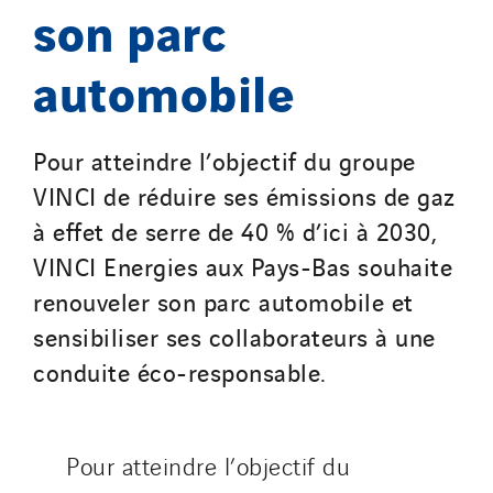
SDEL Atlantis
son parc
SDEL Grand Ouest
automobile
SDEL Navis
SDEL Rouergue
SDEL Savoie Léman
Pour atteindre l’objectif du groupe
SDEL Tertiaire
VINCI de réduire ses émissions de gaz
SDEL Transport
à effet de serre de 40 % d’ici à 2030,
SDEL Transport Services
VINCI Energies aux Pays-Bas souhaite
Sedam
renouveler son parc automobile et
SEDD
sensibiliser ses collaborateurs à une
Service One Alliance
conduite éco-responsable.
Seves
SKE-International
Smart Building Energies
Pour atteindre l’objectif du
Socalec