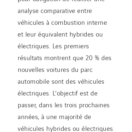
Tunzini Antilles
analyse comparative entre
Tunzini Grand Ouest
Tunzini Maintenance Nucléaire
véhicules à combustion interne
TUNZINI Nucléaire
et leur équivalent hybrides ou
Tunzini Paris
électriques. Les premiers
Tunzini Toulouse
résultats montrent que 20 % des
Tunzini Troyes
Twyver
nouvelles voitures du parc
Uxello
automobile sont des véhicules
Valentin
électriques. L’objectif est de
Valette
VINCI Stiftung
passer, dans les trois prochaines
années, à une majorité de
SITES PAYS
véhicules hybrides ou électriques.