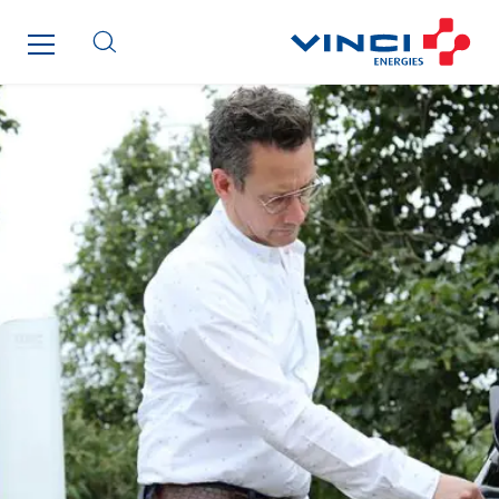
Monnier Entreprises
NAE-France
North West Projects
Omexom Technikforum
Omnidec
Paumier Industrie
Paumier Marine
Paumier SA
Process Energy
Provelec Sud
Qivy
Qivy Habitat
Qivy Tertiaire
Roiret Energies
Roiret Transport