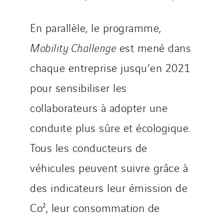
Austria
Belgium
En parallèle, le programme,
Brasil
Mobility Challenge
est mené dans
Czech Republic
chaque entreprise jusqu’en 2021
Danemark
Germany
pour sensibiliser les
Indonesia
collaborateurs à adopter une
Italy
conduite plus sûre et écologique.
Morocco
Netherlands
Tous les conducteurs de
Nordic countries
véhicules peuvent suivre grâce à
Norway
des indicateurs leur émission de
Poland
Co², leur consommation de
Portugal
Romania