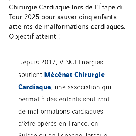
Santerne Angouleme
Chirurgie Cardiaque lors de l’Étape du
Santerne Aquitaine
Tour 2025 pour sauver cinq enfants
Santerne Champagne Ardenne
atteints de malformations cardiaques.
Santerne Fluides
Objectif atteint !
Santerne IDF
Santerne Marseille
Santerne Tertiaire et Santé
Depuis 2017, VINCI Energies
Sarrasola
Mécénat Chirurgie
soutient
Schoro Electricité
Cardiaque
, une association qui
Schuh Bodentechnik
permet à des enfants souffrant
SCIE Puy de Dome
SDEL Atlantis
de malformations cardiaques
SDEL Grand Ouest
d’être opérés en France, en
SDEL Navis
Suisse ou en Espagne, lorsque
SDEL Rouergue