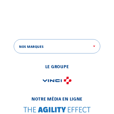
Czech Republic
Danemark
Germany
Indonesia
Italy
Morocco
NOS MARQUES
Netherlands
Nordic countries
Norway
LE GROUPE
Poland
Portugal
Romania
Slovakia
NOTRE MÉDIA EN LIGNE
Spain
Sweden