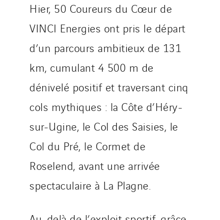
Hier, 50 Coureurs du Cœur de
Strasser
Stroomverdeler
VINCI Energies ont pris le départ
Sylvestre Energies
d’un parcours ambitieux de 131
TelComTec
km, cumulant 4 500 m de
Telematic Solutions
TG Concept
dénivelé positif et traversant cinq
Thermo Réfrigération
cols mythiques : la Côte d’Héry-
Tiab
sur-Ugine, le Col des Saisies, le
Top Thermique
Col du Pré, le Cormet de
TranzCom
Travesset Beziers
Roselend, avant une arrivée
Tunzini Antilles
spectaculaire à La Plagne.
Tunzini Grand Ouest
Tunzini Maintenance Nucléaire
Au-delà de l’exploit sportif, grâce