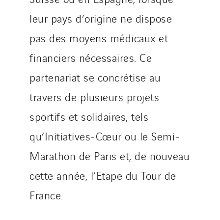
SDEL Savoie Léman
leur pays d’origine ne dispose
SDEL Tertiaire
pas des moyens médicaux et
SDEL Transport
financiers nécessaires. Ce
SDEL Transport Services
Sedam
partenariat se concrétise au
SEDD
travers de plusieurs projets
Service One Alliance
sportifs et solidaires, tels
Seves
qu’Initiatives-Cœur ou le Semi-
SKE-International
Smart Building Energies
Marathon de Paris et, de nouveau
Socalec
cette année, l’Etape du Tour de
Sotécnica
France.
SparkEx® Funkenlöschanlagen
STE Armor