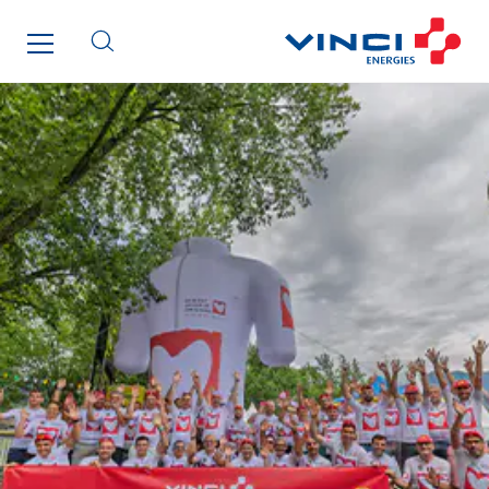
Lee Sormea
Lefort Francheteau
Lesens EREA
Lesot
Lucitea Atlantique
Maksmacht
Manei Lift
Masselin Fabrication
Masselin Grand Ouest
Merelec
Mobility Way
Monnier Entreprises
NAE-France
North West Projects
Omexom Technikforum