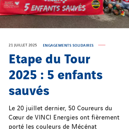
Omnidec
Paumier Industrie
Paumier Marine
Paumier SA
Process Energy
21 JUILLET 2025
ENGAGEMENTS SOLIDAIRES
Etape du Tour
Provelec Sud
Qivy
2025 : 5 enfants
Qivy Habitat
Qivy Tertiaire
sauvés
Roiret Energies
Roiret Transport
Saga Tertiaire
Le 20 juillet dernier, 50 Coureurs du
Salendre Réseaux
Cœur de VINCI Energies ont fièrement
Santerne Alsace
porté les couleurs de Mécénat