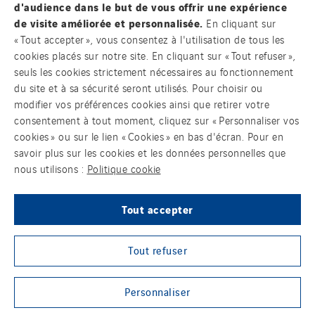
d'audience dans le but de vous offrir une expérience
Poland
de visite améliorée et personnalisée.
En cliquant sur
Contact
Portugal
« Tout accepter », vous consentez à l'utilisation de tous les
cookies placés sur notre site. En cliquant sur « Tout refuser »,
Romania
seuls les cookies strictement nécessaires au fonctionnement
Mentions légales
Slovakia
du site et à sa sécurité seront utilisés. Pour choisir ou
modifier vos préférences cookies ainsi que retirer votre
Spain
Cookies
consentement à tout moment, cliquez sur « Personnaliser vos
Sweden
cookies » ou sur le lien « Cookies » en bas d'écran. Pour en
Accessibilité : Partiellement conforme
Switzerland
savoir plus sur les cookies et les données personnelles que
nous utilisons :
Politique cookie
United Kingdom
VINCI Energies CSIRT
Tout accepter
Plan du site
Sites du groupe
Tout refuser
Personnaliser
© Copyright VINCI Energies