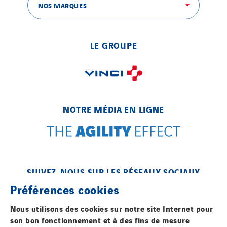
NOS MARQUES
SITES PAYS
LE GROUPE
Austria
Belgium
Brasil
Czech Republic
NOTRE MÉDIA EN LIGNE
Danemark
Germany
Indonesia
Italy
SUIVEZ-NOUS SUR LES RÉSEAUX SOCIAUX
Morocco
Préférences cookies
Netherlands
Nordic countries
Nous utilisons des cookies sur notre site Internet pour
son bon fonctionnement et à des fins de mesure
Norway