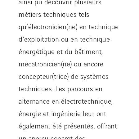
Schoro Electricité
ainsi pu découvrir plusieurs
Schuh Bodentechnik
métiers techniques tels
SCIE Puy de Dome
qu’électronicien(ne) en technique
SDEL Atlantis
d’exploitation ou en technique
SDEL Grand Ouest
SDEL Navis
énergétique et du bâtiment,
SDEL Rouergue
mécatronicien(ne) ou encore
SDEL Savoie Léman
concepteur(trice) de systèmes
SDEL Tertiaire
SDEL Transport
techniques. Les parcours en
SDEL Transport Services
alternance en électrotechnique,
Sedam
énergie et ingénierie leur ont
SEDD
également été présentés, offrant
Service One Alliance
Seves
un aperçu concret des