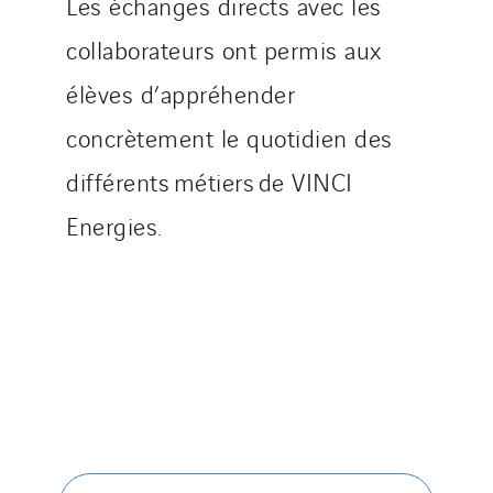
Les échanges directs avec les
Top Thermique
TranzCom
collaborateurs ont permis aux
Travesset Beziers
élèves d’appréhender
Tunzini Antilles
concrètement le quotidien des
Tunzini Grand Ouest
Tunzini Maintenance Nucléaire
différents métiers de VINCI
TUNZINI Nucléaire
Energies.
Tunzini Paris
Tunzini Toulouse
Tunzini Troyes
Twyver
Uxello
Valentin
Valette
VINCI Stiftung