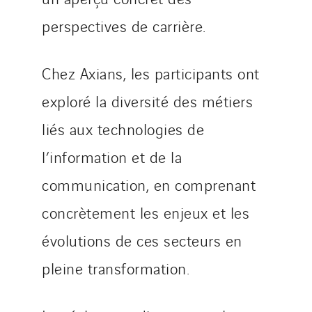
SKE-International
perspectives de carrière.
Smart Building Energies
Socalec
Chez Axians, les participants ont
Sotécnica
exploré la diversité des métiers
SparkEx® Funkenlöschanlagen
STE Armor
liés aux technologies de
Strasser
l’information et de la
Stroomverdeler
communication, en comprenant
Sylvestre Energies
TelComTec
concrètement les enjeux et les
Telematic Solutions
évolutions de ces secteurs en
TG Concept
pleine transformation.
Thermo Réfrigération
Tiab