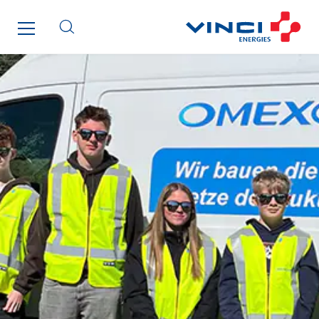
Inspa-Pumpenservice
ITB
Jean Graniou
Kellal Maintenance
L’entreprise Electrique
Le Froid Provençal
Lee Sormea
Lefort Francheteau
Lesens EREA
Lesot
Lucitea Atlantique
Maksmacht
Manei Lift
Masselin Fabrication
Masselin Grand Ouest