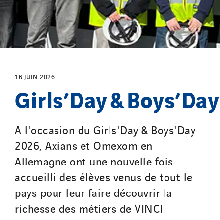
Merelec
Mobility Way
Monnier Entreprises
NAE-France
North West Projects
16 JUIN 2026
Girls’Day & Boys’Da
Omexom Technikforum
Omnidec
Paumier Industrie
A l'occasion du Girls'Day & Boys'Day
Paumier Marine
2026, Axians et Omexom en
Paumier SA
Allemagne ont une nouvelle fois
Process Energy
accueilli des élèves venus de tout le
Provelec Sud
pays pour leur faire découvrir la
Qivy
richesse des métiers de VINCI
Qivy Habitat