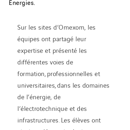
Energies.
Qivy Tertiaire
Roiret Energies
Roiret Transport
Sur les sites d’Omexom, les
Saga Tertiaire
équipes ont partagé leur
Salendre Réseaux
expertise et présenté les
Santerne Alsace
Santerne Angouleme
différentes voies de
Santerne Aquitaine
formation, professionnelles et
Santerne Champagne Ardenne
universitaires, dans les domaines
Santerne Fluides
Santerne IDF
de l’énergie, de
Santerne Marseille
l’électrotechnique et des
Santerne Tertiaire et Santé
infrastructures. Les élèves ont
Sarrasola