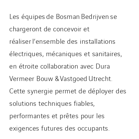
Norway
Les équipes de Bosman Bedrijven se
Poland
Portugal
chargeront de concevoir et
Romania
réaliser l’ensemble des installations
Slovakia
électriques, mécaniques et sanitaires,
Spain
Sweden
en étroite collaboration avec Dura
Switzerland
Vermeer Bouw & Vastgoed Utrecht.
United Kingdom
Cette synergie permet de déployer des
solutions techniques fiables,
performantes et prêtes pour les
exigences futures des occupants.