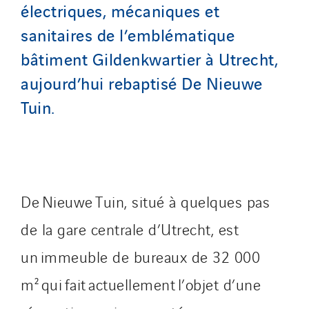
électriques, mécaniques et
Top Thermique
sanitaires de l’emblématique
TranzCom
bâtiment Gildenkwartier à Utrecht,
Travesset Beziers
aujourd’hui rebaptisé De Nieuwe
Tunzini Antilles
Tuin.
Tunzini Grand Ouest
Tunzini Maintenance Nucléaire
TUNZINI Nucléaire
Tunzini Paris
Tunzini Toulouse
De Nieuwe Tuin, situé à quelques pas
Tunzini Troyes
de la gare centrale d’Utrecht, est
Twyver
Uxello
un immeuble de bureaux de 32 000
Valentin
m² qui fait actuellement l’objet d’une
Valette