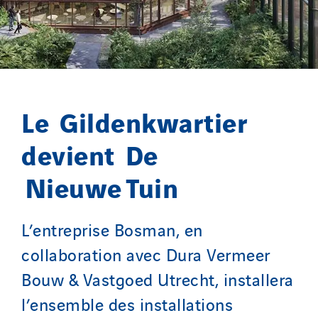
Seves
SKE-International
Smart Building Energies
Socalec
Sotécnica
Le Gildenkwartier
SparkEx® Funkenlöschanlagen
STE Armor
devient De
Strasser
Nieuwe Tuin
Stroomverdeler
Sylvestre Energies
L’entreprise Bosman, en
TelComTec
Telematic Solutions
collaboration avec Dura Vermeer
TG Concept
Bouw & Vastgoed Utrecht, installera
Thermo Réfrigération
l’ensemble des installations
Tiab