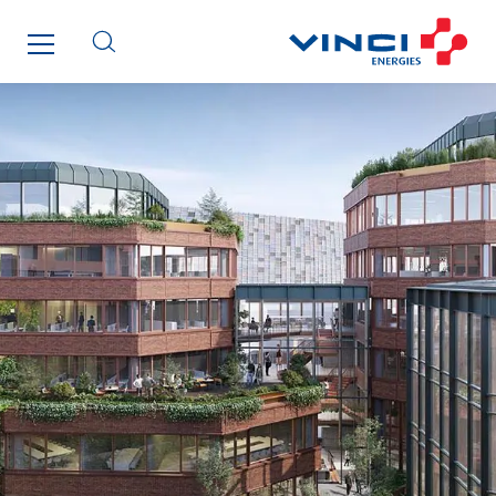
Schoro Electricité
Schuh Bodentechnik
SCIE Puy de Dome
SDEL Atlantis
SDEL Grand Ouest
SDEL Navis
SDEL Rouergue
SDEL Savoie Léman
SDEL Tertiaire
SDEL Transport
SDEL Transport Services
Sedam
SEDD
Service One Alliance