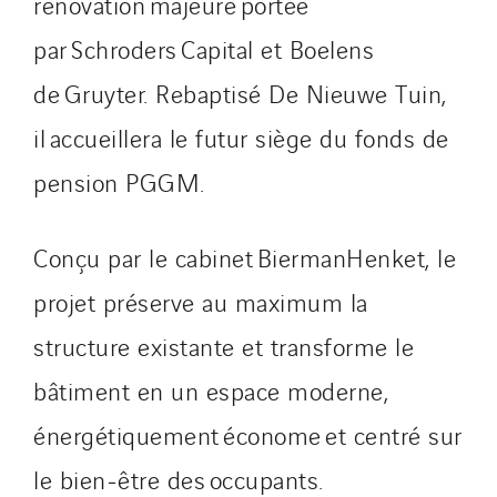
rénovation majeure portée
VINCI Stiftung
par Schroders Capital et Boelens
de Gruyter. Rebaptisé De Nieuwe Tuin,
SITES PAYS
il accueillera le futur siège du fonds de
Austria
Belgium
pension PGGM.
Brasil
Czech Republic
Conçu par le cabinet BiermanHenket, le
Danemark
projet préserve au maximum la
Germany
structure existante et transforme le
Indonesia
Italy
bâtiment en un espace moderne,
Morocco
énergétiquement économe et centré sur
Netherlands
le bien‑être des occupants.
Nordic countries