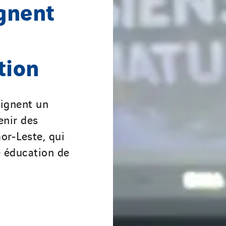
gnent
tion
signent un
enir des
mor-Leste, qui
e éducation de