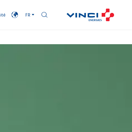
ité
FR